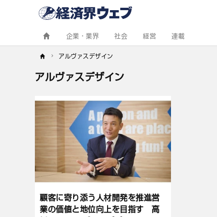
経
済
界
ウ
ェ
企業・業界
社会
経営
連載
ブ
アルヴァスデザイン
アルヴァスデザイン
記
事
一
覧
顧客に寄り添う人材開発を推進営
業の価値と地位向上を目指す 高