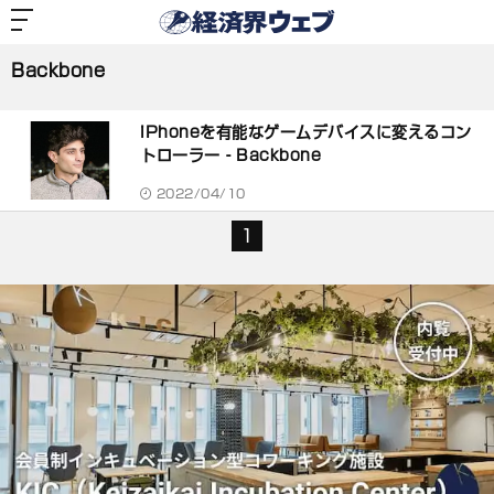
経
済
Backbone
界
ウ
ェ
Backbone
ブ
記
事
iPhoneを有能なゲームデバイスに変えるコン
一
覧
トローラー‐Backbone
2022/04/10
1