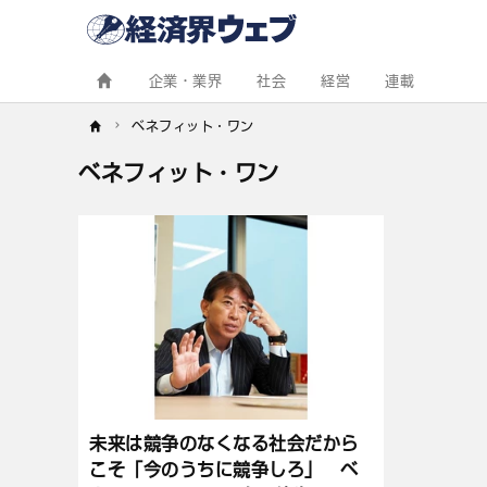
経
済
界
ウ
ェ
企業・業界
社会
経営
連載
ブ
ベネフィット・ワン
ベネフィット・ワン
記
事
一
覧
未来は競争のなくなる社会だから
こそ「今のうちに競争しろ」 ベ