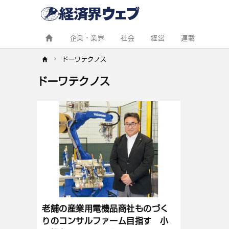
経
済
界
ウ
ェ
企業・業界
社会
経営
連載
ブ
ドーワテクノス
ドーワテクノス
記
事
一
覧
老舗の産業用電機品商社ものづく
りのコンサルファーム目指す 小