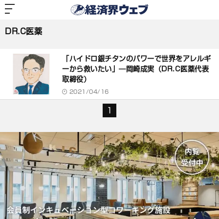
経
済
DR.C医薬
界
ウ
ェ
DR.C医薬
ブ
記
事
「ハイドロ銀チタンのパワーで世界をアレルギ
一
覧
ーから救いたい」―岡崎成実（DR.C医薬代表
取締役）
2021/04/16
1