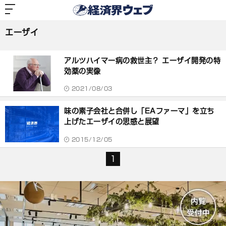
経
済
エーザイ
界
ウ
ェ
エーザイ
ブ
記
事
アルツハイマー病の救世主？ エーザイ開発の特
一
覧
効薬の実像
2021/08/03
味の素子会社と合併し「EAファーマ」を立ち
上げたエーザイの思惑と展望
2015/12/05
1