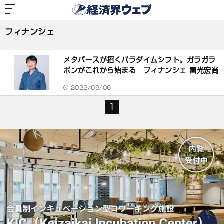
経
済
フィナンシェ
界
ウ
ェ
フィナンシェ
ブ
記
事
メタバースが招くパラダイムシフト。ガラガラ
一
覧
ポンがこれから始まる フィナンシェ 國光宏尚
2022/09/06
1