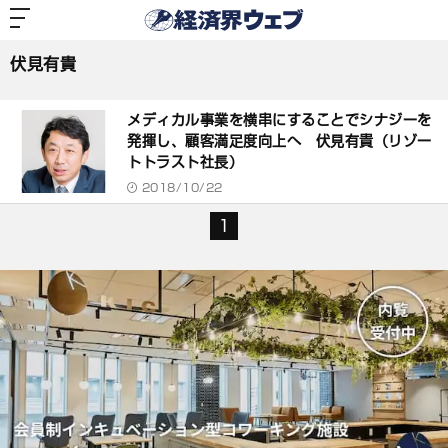
経
済
伏見有貴
界
ウ
ェ
伏見有貴
ブ
記
事
メディカル事業を横串にすることでシナジーを
一
覧
発揮し、顧客満足度向上へ 伏見有貴（リゾー
トトラスト社長）
2018/10/22
1