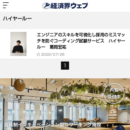
経
済
ハイヤールー
界
ウ
ェ
ハイヤールー
ブ
記
事
エンジニアのスキルを可視化し採用のミスマッ
一
覧
チを防ぐコーディング試験サービス ハイヤー
ルー 葛岡宏祐
2022/07/26
1