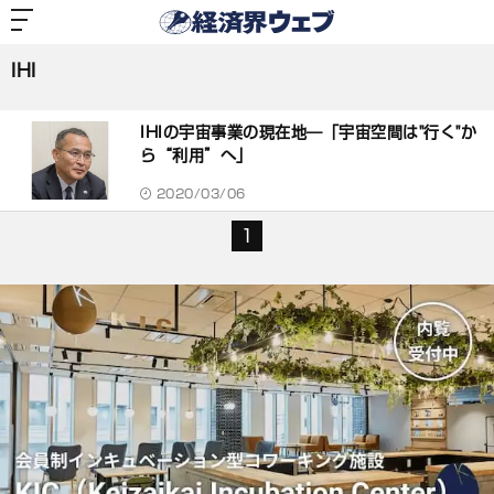
経
済
IHI
界
ウ
ェ
IHI
ブ
記
事
IHIの宇宙事業の現在地―「宇宙空間は"行く"か
一
覧
ら“利用”へ」
2020/03/06
1