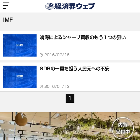
経
済
IMF
界
ウ
ェ
IMF
ブ
記
事
鴻海によるシャープ買収のもう１つの狙い
一
覧
2016/02/16
SDRの一翼を担う人民元への不安
2016/01/13
1