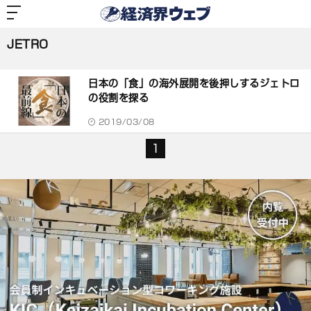
経
済
JETRO
界
ウ
ェ
JETRO
ブ
記
事
日本の「食」の海外展開を後押しするジェトロ
一
覧
の役割を探る
2019/03/08
1