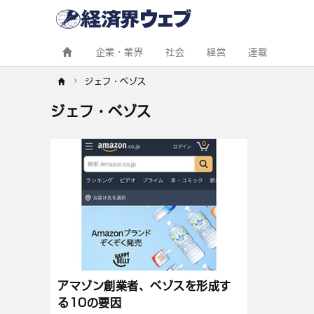
経
済
界
ウ
ェ
企業・業界
社会
経営
連載
ブ
ジェフ・ベゾス
ジェフ・ベゾス
記
事
一
覧
アマゾン創業者、ベゾスを形成す
る10の要因