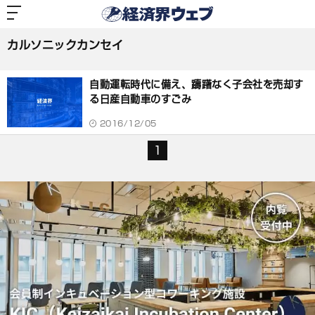
経
済
カルソニックカンセイ
界
ウ
ェ
カルソニックカンセイ
ブ
記
事
自動運転時代に備え、躊躇なく子会社を売却す
一
覧
る日産自動車のすごみ
2016/12/05
1