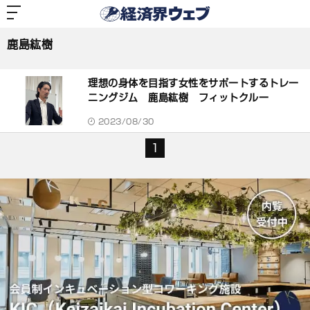
経
済
鹿島紘樹
界
ウ
ェ
鹿島紘樹
ブ
記
事
理想の身体を目指す女性をサポートするトレー
一
覧
ニングジム 鹿島紘樹 フィットクルー
2023/08/30
1