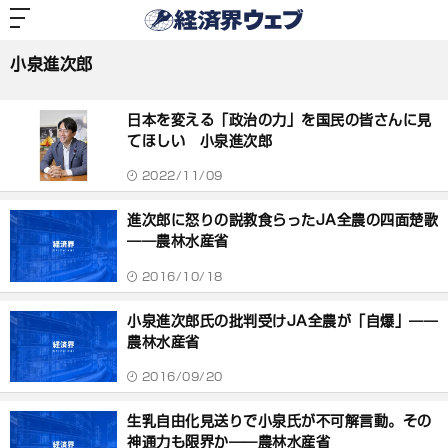
経
済
小泉進次郎
界
ウ
ェ
小泉進次郎
ブ
記
事
日本を変える「政治の力」を国民の皆さんに見
一
覧
てほしい 小泉進次郎
2022/11/09
進次郎に怒りの説教食らったJA全農の四面楚歌
――農林水産省
2016/10/18
小泉進次郎氏の批判受けJA全農が「自爆」――
農林水産省
2016/09/20
生乳自由化見送りで小泉氏が不可解言動。その
神通力も限界か――農林水産省