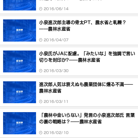
2016/06/14
小泉進次郎主導の骨太PT、農水省と軋轢？
――農林水産省
2016/04/07
小泉氏がJAに配慮。「みたいな」を強調で言い
切りを封印か?――農林水産省
2016/03/30
進次郎人気は衰えぬも農業団体に燻る不満――
農林水産省
2016/03/11
「農林中金いらない」発言の小泉進次郎氏 言葉
の裏の戦略は？――農林水産省
2016/02/10