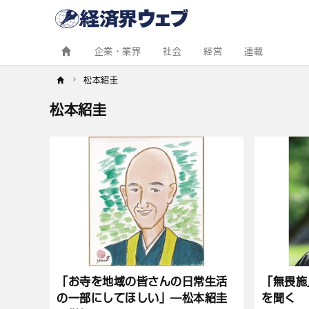
経
済
界
ウ
ェ
企業・業界
社会
経営
連載
ブ
松本紹圭
松本紹圭
記
事
一
覧
「お寺を地域の皆さんの日常生活
「無畏施
の一部にしてほしい」―松本紹圭
を聞く