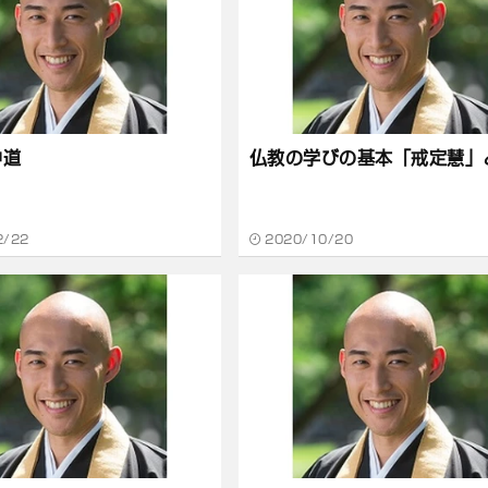
中道
仏教の学びの基本「戒定慧」
2/22
2020/10/20