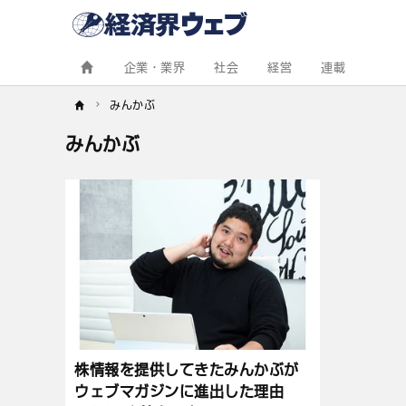
経
済
界
ウ
ェ
企業・業界
社会
経営
連載
ブ
みんかぶ
みんかぶ
記
事
一
覧
株情報を提供してきたみんかぶが
ウェブマガジンに進出した理由