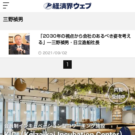
経
済
三野禎男
界
ウ
ェ
三野禎男
ブ
記
事
「2030年の視点から会社のあるべき姿を考え
一
覧
る」―三野禎男・日立造船社長
2021/09/02
1