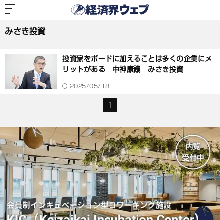
経
済
みさき投資
界
ウ
ェ
みさき投資
ブ
記
事
投資家をボードに加えることは多くの企業にメ
一
覧
リットがある 中神康議 みさき投資
2025/05/18
1