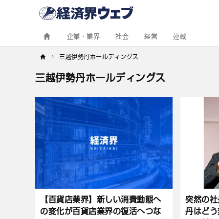
経
済
界
ウ
ェ
企業・業界
社会
経営
連載
ブ
三越伊勢丹ホールディングス
三越伊勢丹ホールディングス
記
事
一
覧
【百貨店業界】新しい消費動態へ
突然の社
の変化が百貨店業界の復活へつな
丹はどう