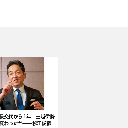
長交代から1年 三越伊勢
変わったか――杉江俊彦