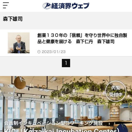
経
済
森下雄司
界
ウ
ェ
森下雄司
ブ
記
事
創業１３０年の「信頼」を守り世界中に独自製
一
覧
品と健康を届ける 森下仁丹 森下雄司
2023/01/23
1