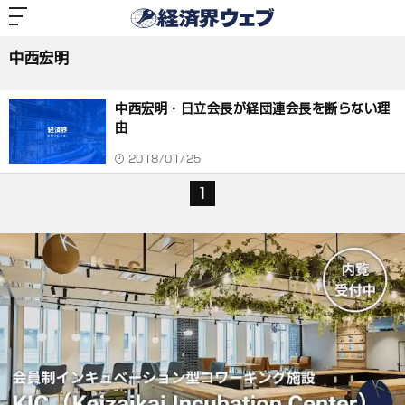
経
済
中西宏明
界
ウ
ェ
中西宏明
ブ
記
事
中西宏明・日立会長が経団連会長を断らない理
一
覧
由
2018/01/25
1