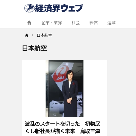
経
済
界
ウ
ェ
企業・業界
社会
経営
連載
ブ
日本航空
日本航空
記
事
一
覧
波乱のスタートを切った 初物尽
くし新社長が描く未来 鳥取三津