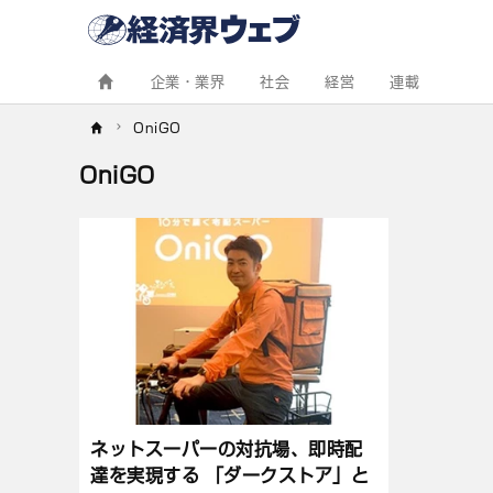
経
済
界
ウ
ェ
企業・業界
社会
経営
連載
ブ
OniGO
OniGO
記
事
一
覧
ネットスーパーの対抗場、即時配
達を実現する 「ダークストア」と