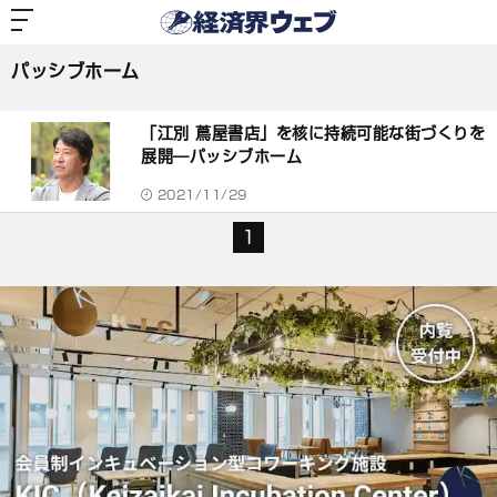
経
済
パッシブホーム
界
ウ
ェ
パッシブホーム
ブ
記
事
「江別 蔦屋書店」を核に持続可能な街づくりを
一
覧
展開―パッシブホーム
2021/11/29
1