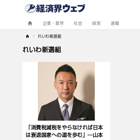
経
済
界
ウ
ェ
企業・業界
社会
経営
連載
ブ
れいわ新選組
れいわ新選組
記
事
一
覧
「消費税減税をやらなければ日本
は衰退国家への道を歩む」―山本