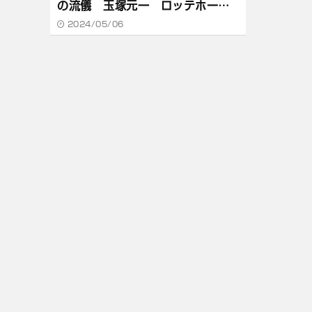
の流儀 玉塚元一 ロッテホール
ディングス
2024/05/06