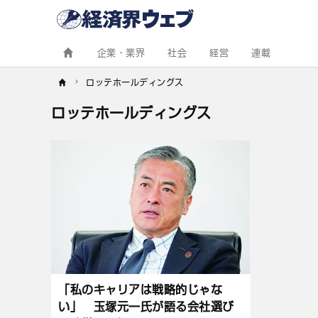
経
済
界
ウ
ェ
企業・業界
社会
経営
連載
ブ
ロッテホールディングス
ロッテホールディングス
記
事
一
覧
「私のキャリアは戦略的じゃな
い」 玉塚元一氏が語る会社選び