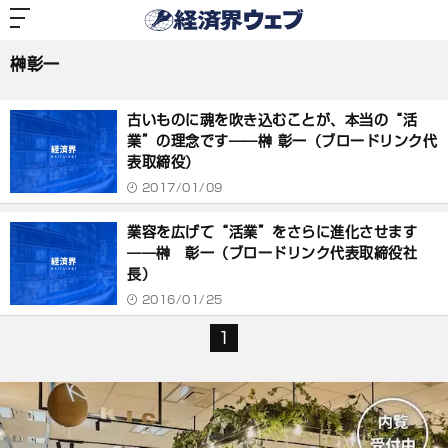
経
済
榊彰一
界
ウ
ェ
榊彰一
ブ
記
事
古いものに魂を吹き込むことが、本当の“活
一
覧
業”の理念です――榊 彰一（ブロードリンク代
表取締役）
2017/01/09
業容を広げて“活業”をさらに進化させます
――榊 彰一（ブロードリンク代表取締役社
長）
2016/01/25
1