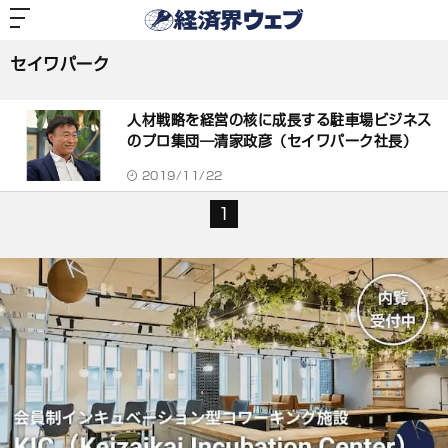
経
済
セイワパーク
界
ウ
ェ
セイワパーク
ブ
記
事
人材戦略を経営の核に成長する駐車場ビジネス
一
覧
のプロ集団―清家政彦（セイワパーク社長）
2019/11/22
1