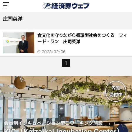
経
済
庄司英洋
界
ウ
ェ
庄司英洋
ブ
記
事
食文化を守りながら循環型社会をつくる フィ
一
覧
ード・ワン 庄司英洋
2023/02/06
1