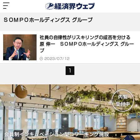
経
済
ＳＯＭＰＯホールディングス グループ
界
ウ
ェ
ＳＯＭＰＯホールディングス グループ
ブ
記
事
社員の自律性がリスキリングの成否を分ける
一
覧
原 伸一 ＳＯＭＰＯホールディングス グルー
プ
2023/07/12
1