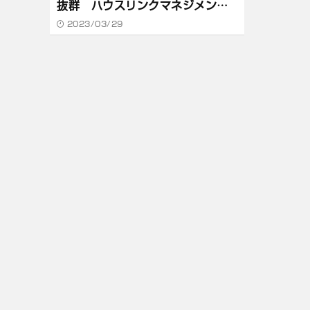
抜群 ハウスリンクマネジメン
ト 菅谷太一
2023/03/29