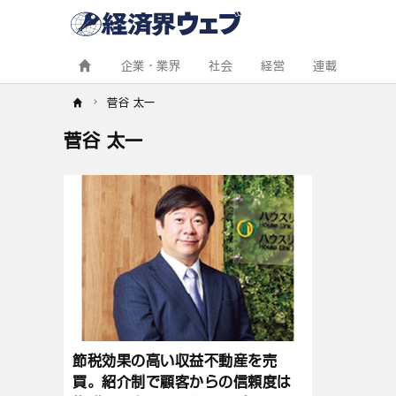
経
済
界
ウ
ェ
企業・業界
社会
経営
連載
ブ
菅谷 太一
菅谷 太一
記
事
一
覧
節税効果の高い収益不動産を売
買。紹介制で顧客からの信頼度は