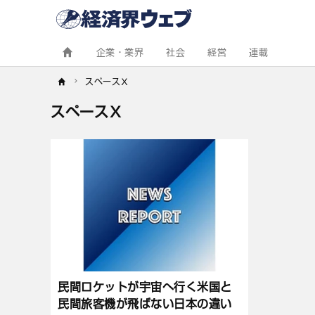
経
済
界
ウ
ェ
企業・業界
社会
経営
連載
ブ
スペースＸ
スペースＸ
記
事
一
覧
民間ロケットが宇宙へ行く米国と
民間旅客機が飛ばない日本の違い