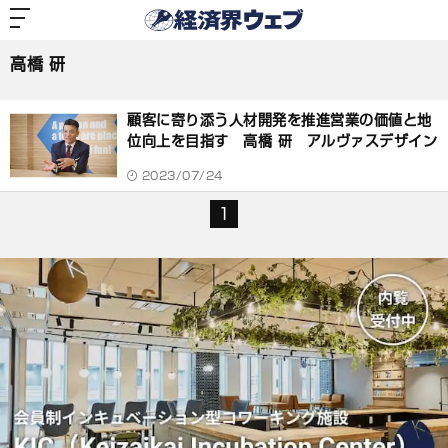
経
済
高橋 研
界
ウ
ェ
高橋 研
ブ
記
事
顧客に寄り添う人材開発を推進営業の価値と地
一
覧
位向上を目指す 高橋 研 アルヴァスデザイン
2023/07/24
1