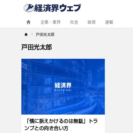
経
済
界
ウ
ェ
企業・業界
社会
経営
連載
ブ
戸田光太郎
戸田光太郎
記
事
一
覧
「情に訴えかけるのは無駄」トラ
ンプとの向き合い方