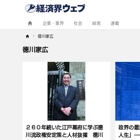
経
済
界
ウ
ェ
企業・業界
社会
経営
連載
ブ
德川家広
德川家広
記
事
一
覧
２６０年続いた江戸幕府に学ぶ德
政界の最
川流政権安定策と人材抜擢 德川
人生」―