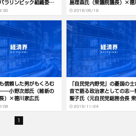
パラリンピック組織委員
島理森氏（衆議院議長）×德
×德川家広氏（政治経済
広氏（政治経済評論家）
8/30
2016/05/19
も信頼した男がもくろむ
「自民党内野党」の憂国の士
――小野次郎氏（維新の
音で語る政治家としての志―
長）×德川家広氏
聖子氏（元自民党総務会長 
議員）×德川家広氏
2/08
2015/11/24
1