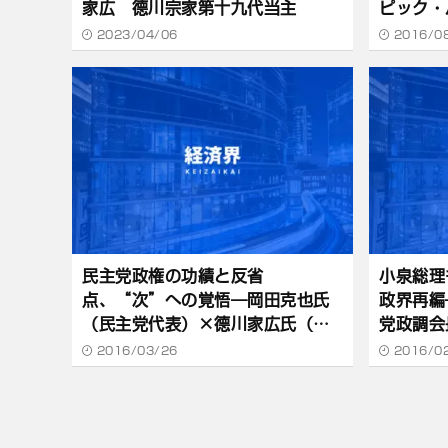
家広 德川宗家第十九代当主
ピック・
会会長）
2023/04/06
2016/0
評論家）
民主党政権の功績と反省
小泉総理
点、“次”への覚悟―岡田克也氏
政界再編
（民主党代表）×德川家広氏（政
党政調会
治経済評論家）
2016/03/26
2016/0