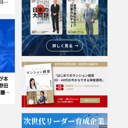
川家
が本
野田
衆議院