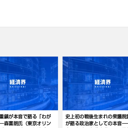
重鎮が本音で語る「わが
史上初の戦後生まれの衆議院
―森喜朗氏（東京オリン
が語る政治家としての本音―