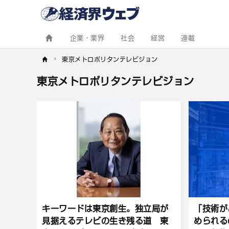
経
済
界
ウ
ェ
企業・業界
社会
経営
連載
ブ
東京メトロポリタンテレビジョン
東京メトロポリタンテレビジョン
記
事
一
覧
キーワードは東京創生。独立局が
「技術が
見据えるテレビの生き残る道 東
められる