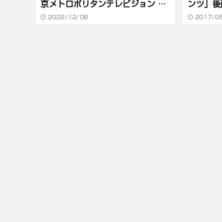
京メトロポリタンテレビジョン 伊
ンツ」後
達 寛
ンテレビ
2022/12/08
2017/0