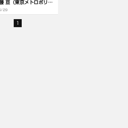
藤 亘（東京メトロポリタ
ジョン会長）
5/29
1