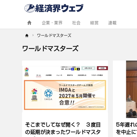
経
済
界
ウ
ェ
企業・業界
社会
経営
連載
ブ
ワールドマスターズ
ワールドマスターズ
記
事
一
覧
そこまでしてなぜ開く？ ３度目
5年遅れ
の延期が決まったワールドマスタ
を中止に