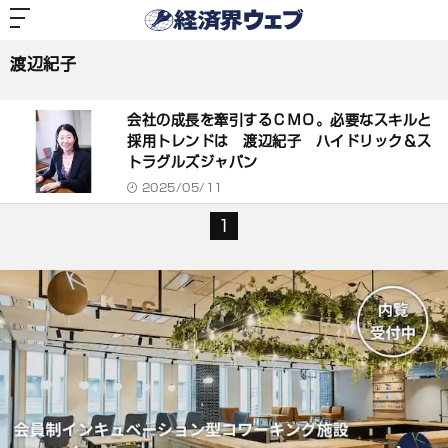
経
済
渡辺紀子
界
ウ
ェ
渡辺紀子
ブ
記
事
会社の成長を牽引するＣＭＯ。必要なスキルと
一
覧
採用トレンドは 渡辺紀子 ハイドリック＆ス
トラグルズジャパン
2025/05/11
1