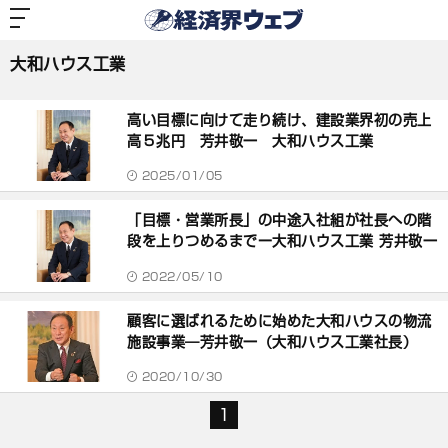
経
済
大和ハウス工業
界
ウ
ェ
大和ハウス工業
ブ
記
事
高い目標に向けて走り続け、建設業界初の売上
一
覧
高５兆円 芳井敬一 大和ハウス工業
2025/01/05
「目標・営業所長」の中途入社組が社長への階
段を上りつめるまでー大和ハウス工業 芳井敬一
2022/05/10
顧客に選ばれるために始めた大和ハウスの物流
施設事業―芳井敬一（大和ハウス工業社長）
2020/10/30
1