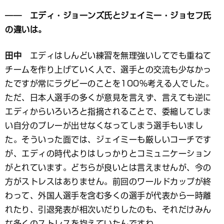
―― エディ・ジョーンズ氏とジェイミー・ジョセフ氏
の違いは。
田中
エディはしんどい練習を無理強いしてでも重ねて
チームを作り上げていく人で、選手との交流も少なかっ
たですが常にラグビーのことを100％考える人でした。
ただ、日本人選手の多くが意見を言えず、言えても逆に
エディからいろいろと指摘されることで、委縮してしま
い自分のプレーが出せなくなってしまう選手もいまし
た。そういった面では、ジェイミーも厳しいコーチです
が、エディの時代よりはしっかりとコミュニケーション
がとれています。どちらが良いとは言えませんが、今の
方がストレスはありません。前回のワールドカップが終
わって、外国人選手を含む多くの選手が代表から一時離
れたり、引退発表が相次いだりしたのも、それだけみん
な多くのストレスを抱えていたんですね。