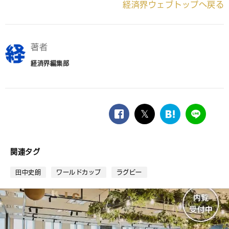
経済界ウェブトップへ戻る
著者
経済界編集部
facebook
twitter
は
LINE
て
な
ブ
関連タグ
ッ
ク
田中史朗
ワールドカップ
ラグビー
マ
ー
ク