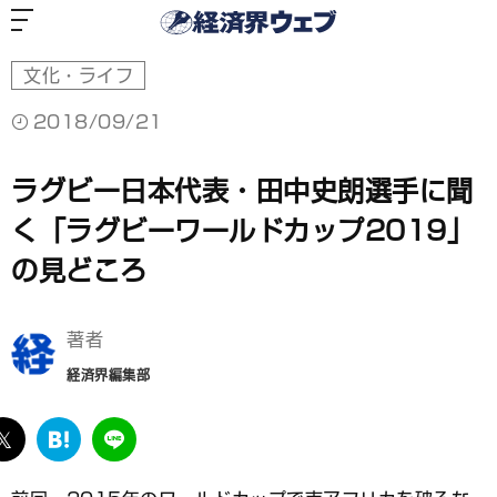
経
済
界
ウ
ェ
ブ
文化・ライフ
2018/09/21
ラグビー日本代表・田中史朗選手に聞
く「ラグビーワールドカップ2019」
の見どころ
著者
経済界編集部
ebook
twitter
は
LINE
て
な