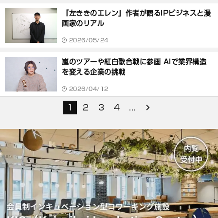
『左ききのエレン』作者が語るIPビジネスと漫
画家のリアル
2026/05/24
嵐のツアーや紅白歌合戦に参画 AIで業界構造
を変える企業の挑戦
2026/04/12
1
2
3
4
...