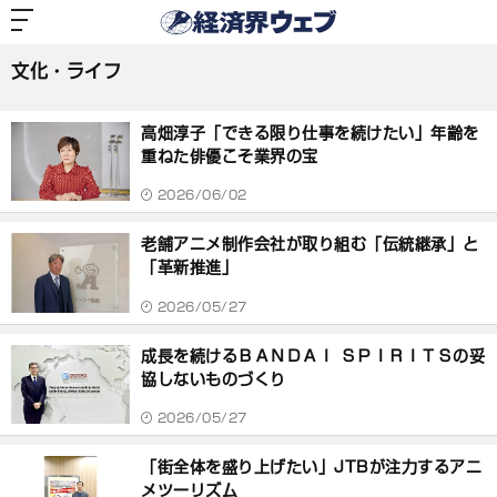
経
済
社会
文化・ライフ
界
ウ
ェ
文化・ライフ
ブ
記
事
高畑淳子「できる限り仕事を続けたい」年齢を
一
覧
重ねた俳優こそ業界の宝
2026/06/02
老舗アニメ制作会社が取り組む「伝統継承」と
「革新推進」
2026/05/27
成長を続けるＢＡＮＤＡＩ ＳＰＩＲＩＴＳの妥
協しないものづくり
2026/05/27
「街全体を盛り上げたい」JTBが注力するアニ
メツーリズム