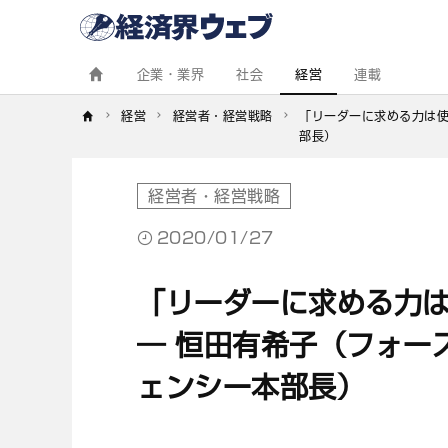
経
済
界
ウ
ェ
企業・業界
社会
経営
連載
ブ
経営
経営者・経営戦略
「リーダーに求める力は使
部長）
経営者・経営戦略
2020/01/27
「リーダーに求める力
― 恒田有希子（フォー
ェンシー本部長）