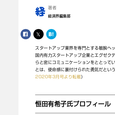
著者
経済界編集部
facebook
twitter
は
て
な
スタートアップ業界を専門とする敏腕ヘ
ブ
国内有力スタートアップ企業とエグゼク
ッ
ク
らと密にコミュニケーションをととって
マ
とは、使命感に裏付けられた勇気だという。
ー
2020年3月号より転載
）
ク
恒田有希子氏プロフィール