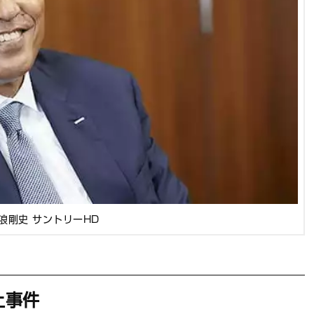
浪剛史 サントリーHD
上事件