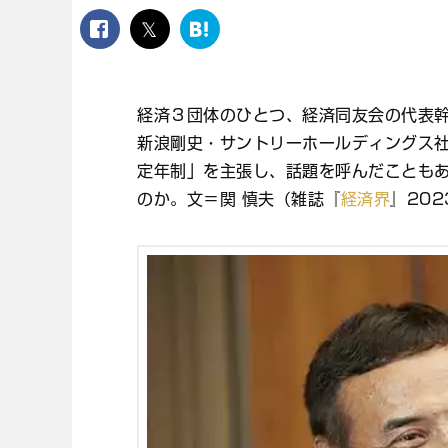
facebook
twitter
は
て
な
ブ
経済３団体のひとつ、経済同友会の代表
ッ
ク
新浪剛史・サントリーホールディングス社
マ
定年制」を主張し、話題を呼んだことも
ー
ク
のか。文＝関 慎夫（雑誌『
経済界
』20