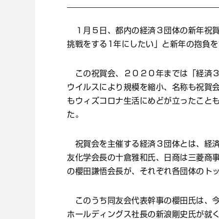
１月５日、都内の経済３団体の新年祝賀
挑戦をする1年にしたい」と新年の抱負を
この祝賀会、２０２０年までは「経済３
ウイルスにより規模を縮小、名称も祝賀
もウィズコロナ生活にめどが立ったこと
た。
祝賀会を主催する経済３団体とは、経済
友化学会長の十倉雅和氏、日商は三菱商
の櫻田謙悟会長が、それぞれ各団体のト
このうち同友会代表幹事の櫻田氏は、今
ホールディングス社長の新浪剛史氏が就く