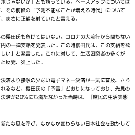
アホじゃないか」とも語っている。ベースアップについては
が、その前段の「予測不能なことが増える時代」について
ば、まさに正鵠を射ていたと言える。
の櫻田氏も負けてはいない。コロナの大流行から間もない
万円の一律支給を発表した。この時櫻田氏は、この支給を歓
ましい」と発言した。これに対して、生活困窮者の多くが
」と反発、炎上した。
決済より接触の少ない電子マネー決済が一気に普及。さら
られるなど、櫻田氏の「予言」どおりになっており、先見の
決済が20％にも満たなかった当時は、「庶民の生活実態
新たな風を呼び、なかなか変わらない日本社会を動かして