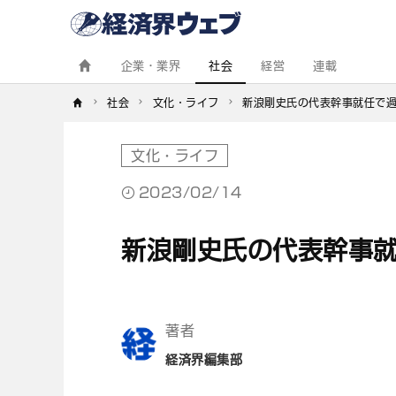
経
済
界
ウ
ェ
企業・業界
社会
経営
連載
ブ
社会
文化・ライフ
新浪剛史氏の代表幹事就任で
文化・ライフ
2023/02/14
新浪剛史氏の代表幹事
著者
経済界編集部