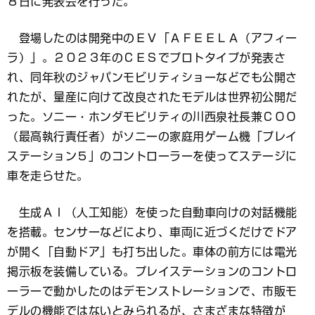
８日に発表会を行った。
登場したのは開発中のＥＶ「ＡＦＥＥＬＡ（アフィー
ラ）」。２０２３年のＣＥＳでプロトタイプが発表さ
れ、同年秋のジャパンモビリティショーなどでも公開さ
れたが、量産に向けて改良されたモデルは世界初公開だ
った。ソニー・ホンダモビリティの川西泉社長兼ＣＯＯ
（最高執行責任者）がソニーの家庭用ゲーム機「プレイ
ステーション５」のコントローラーを使ってステージに
車を走らせた。
生成ＡＩ（人工知能）を使った自動車向けの対話機能
を搭載。センサーなどにより、車両に近づくだけでドア
が開く「自動ドア」も打ち出した。車体の前方には電光
掲示板を装備している。プレイステーションのコントロ
ーラーで動かしたのはデモンストレーションで、市販モ
デルの機能ではないとみられるが、さまざまな特徴が