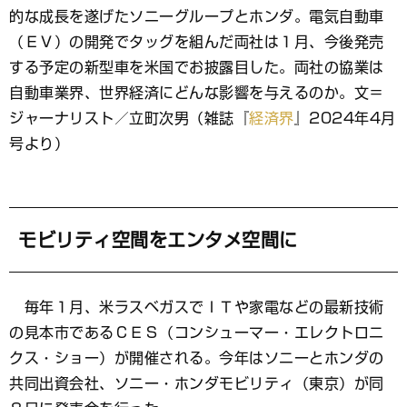
ッ
的な成長を遂げたソニーグループとホンダ。電気自動車
ク
マ
（ＥＶ）の開発でタッグを組んだ両社は１月、今後発売
ー
する予定の新型車を米国でお披露目した。両社の協業は
ク
自動車業界、世界経済にどんな影響を与えるのか。文＝
ジャーナリスト／立町次男（雑誌『
経済界
』2024年4月
号より）
モビリティ空間をエンタメ空間に
毎年１月、米ラスベガスでＩＴや家電などの最新技術
の見本市であるＣＥＳ（コンシューマー・エレクトロニ
クス・ショー）が開催される。今年はソニーとホンダの
共同出資会社、ソニー・ホンダモビリティ（東京）が同