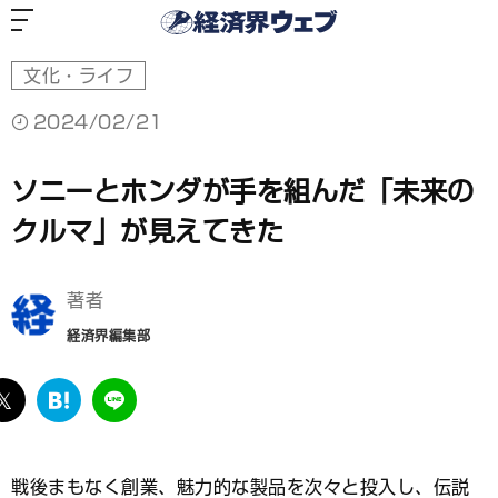
経
済
界
ウ
ェ
ブ
文化・ライフ
2024/02/21
ソニーとホンダが手を組んだ「未来の
クルマ」が見えてきた
著者
経済界編集部
ebook
twitter
は
LINE
て
な
ブ
戦後まもなく創業、魅力的な製品を次々と投入し、伝説