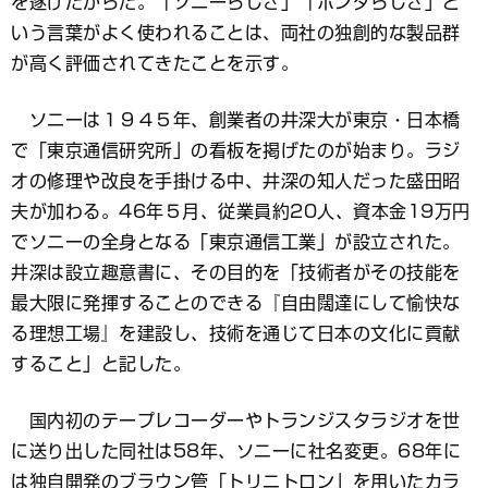
を遂げたからだ。「ソニーらしさ」「ホンダらしさ」と
いう言葉がよく使われることは、両社の独創的な製品群
が高く評価されてきたことを示す。
ソニーは１９４５年、創業者の井深大が東京・日本橋
で「東京通信研究所」の看板を掲げたのが始まり。ラジ
オの修理や改良を手掛ける中、井深の知人だった盛田昭
夫が加わる。46年５月、従業員約20人、資本金19万円
でソニーの全身となる「東京通信工業」が設立された。
井深は設立趣意書に、その目的を「技術者がその技能を
最大限に発揮することのできる『自由闊達にして愉快な
る理想工場』を建設し、技術を通じて日本の文化に貢献
すること」と記した。
国内初のテープレコーダーやトランジスタラジオを世
に送り出した同社は58年、ソニーに社名変更。68年に
は独自開発のブラウン管「トリニトロン」を用いたカラ