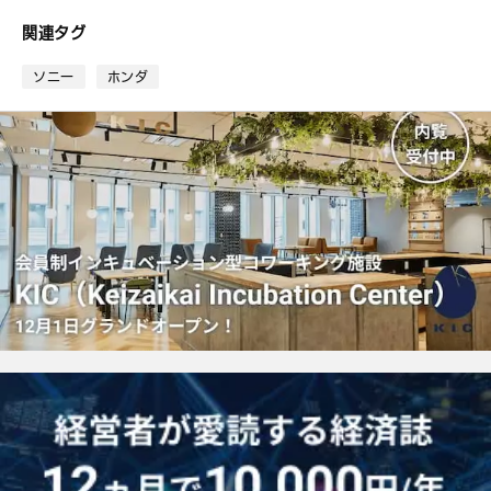
な
ブ
関連タグ
ッ
ク
ソニー
ホンダ
マ
ー
ク