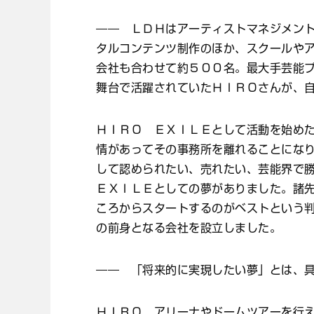
―― ＬＤＨはアーティストマネジメン
タルコンテンツ制作のほか、スクールや
会社も合わせて約５００名。最大手芸能
舞台で活躍されていたＨＩＲＯさんが、
ＨＩＲＯ ＥＸＩＬＥとして活動を始め
情があってその事務所を離れることにな
して認められたい、売れたい、芸能界で
ＥＸＩＬＥとしての夢がありました。諸
ころからスタートするのがベストという
の前身となる会社を設立しました。
―― 「将来的に実現したい夢」とは、
ＨＩＲＯ アリーナやドームツアーを行