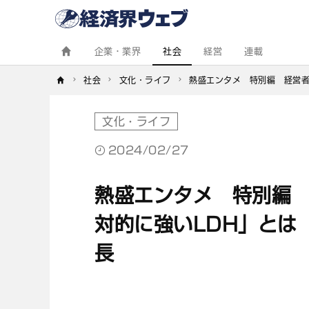
経
済
界
ウ
ェ
企業・業界
社会
経営
連載
ブ
社会
文化・ライフ
熱盛エンタメ　特別編　経営者EX
文化・ライフ
2024/02/27
熱盛エンタメ 特別編 経
対的に強いLDH」とは EX
長