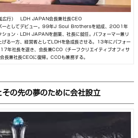
十嵐広行） LDH JAPAN会長兼社長CEO
としてデビュー。99年J Soul Brothersを結成、2001年
クション・LDH JAPANを創業、社長に就任。パフォーマー兼リ
し上げる一方、経営者としてLDHを急成長させる。13年にパフォー
17年社長を退き、会長兼CCO（チーフクリエイティブオフィサ
月会長兼社長CEOに復帰。CCOも兼務する。
とその先の夢のために会社設立