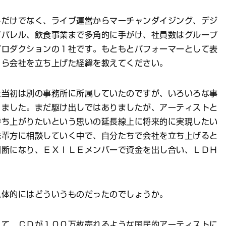
トだけでなく、ライブ運営からマーチャンダイジング、デジ
アパレル、飲食事業まで多角的に手がけ、社員数はグループ
プロダクションの１社です。もともとパフォーマーとして表
自ら会社を立ち上げた経緯を教えてください。
た当初は別の事務所に所属していたのですが、いろいろな事
りました。まだ駆け出しではありましたが、アーティストと
勝ち上がりたいという思いの延長線上に将来的に実現したい
先輩方に相談していく中で、自分たちで会社を立ち上げると
判断になり、ＥＸＩＬＥメンバーで資金を出し合い、ＬＤＨ
具体的にはどういうものだったのでしょうか。
えて、ＣＤが１００万枚売れるような国民的アーティストに