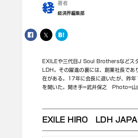
著者
経済界編集部
facebook
twitter
は
て
な
ブ
EXILEや三代目J Soul Brothe
ッ
ク
LDH。その躍進の裏には、創業社長であり
マ
在がある。17年に会長に退いたが、昨年
ー
ク
を聞いた。聞き手=武井保之 Photo=
EXILE HIRO LDH J