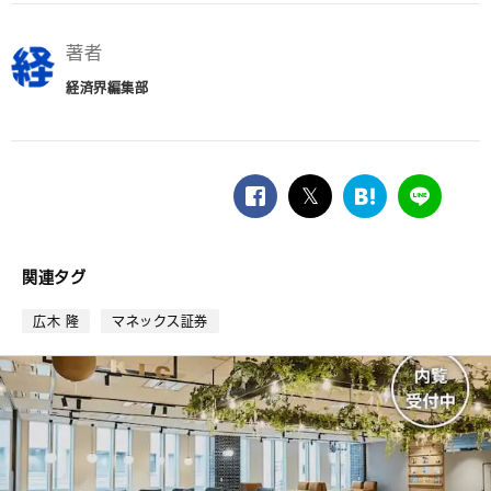
著者
経済界編集部
facebook
twitter
は
LINE
て
な
ブ
関連タグ
ッ
ク
広木 隆
マネックス証券
マ
ー
ク