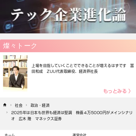
燦々トーク
上場を目指していくことでできることが増えるはずです 冨
田和成 ZUU代表取締役、経済界社長
もっとみる 〉
社会
政治・経済
2025年は日本も世界も経済は堅調　株価４万5000円がメインシナリ
オ　広木 隆　マネックス証券
ホーム
運営会社