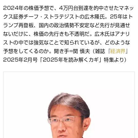
ブ
2024年の株価予想で、4万円台到達を的中させたマネッ
ッ
クス証券チーフ・ストラテジストの広木隆氏。25年はト
ク
マ
ランプ再登板、国内の政治情勢不安定など先行が見通せ
ー
ないだけに、株価の先行きも不透明だ。広木氏はアナリ
ク
ストの中では強気なことで知られているが、どのような
予想をしてくるのか。聞き手=関 慎夫（雑誌『
経済界
』
2025年2月号「2025年を読み解くカギ」特集より）