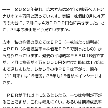
―― ２０２３年暮れ、広木さんは24年の株価ベストシ
ナリオは４万円と語っています。実際、株価は3月に４万
円の大台に、7月には４万２０００円台に乗せました。さ
て、25年の株価をどう見ていますか。
広木 私の株価の見立てはＥＰＳ（一株当たり純利益）
とＰＥＲ（株価収益率＝株価をＥＰＳで割ったもの）か
ら成り立っています。過去の平均的なＰＥＲは16倍です
が、７月に株価が４万２０００円を付けた時には17倍に
まで達しました。しかしその後ＰＥＲは下がり、現在
（11月末）は16倍弱。25年も16倍がメインシナリオ
です。
ＰＥＲがそれ以上になるとしたら、一つは金利が下が
ることですが、これは考えにくい。あるいは期待成長率