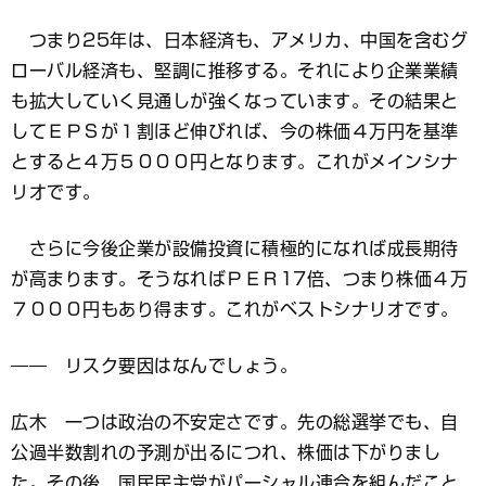
つまり25年は、日本経済も、アメリカ、中国を含むグ
ローバル経済も、堅調に推移する。それにより企業業績
も拡大していく見通しが強くなっています。その結果と
してＥＰＳが１割ほど伸びれば、今の株価４万円を基準
とすると４万５０００円となります。これがメインシナ
リオです。
さらに今後企業が設備投資に積極的になれば成長期待
が高まります。そうなればＰＥＲ17倍、つまり株価４万
７０００円もあり得ます。これがベストシナリオです。
―― リスク要因はなんでしょう。
広木 一つは政治の不安定さです。先の総選挙でも、自
公過半数割れの予測が出るにつれ、株価は下がりまし
た。その後、国民民主党がパーシャル連合を組んだこと