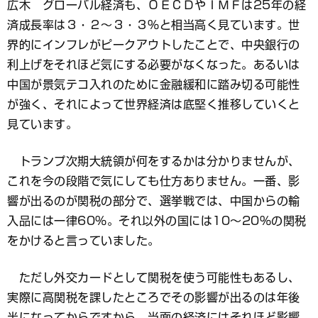
広木 グローバル経済も、ＯＥＣＤやＩＭＦは25年の経
済成長率は３・２～３・３％と相当高く見ています。世
界的にインフレがピークアウトしたことで、中央銀行の
利上げをそれほど気にする必要がなくなった。あるいは
中国が景気テコ入れのために金融緩和に踏み切る可能性
が強く、それによって世界経済は底堅く推移していくと
見ています。
トランプ次期大統領が何をするかは分かりませんが、
これを今の段階で気にしても仕方ありません。一番、影
響が出るのが関税の部分で、選挙戦では、中国からの輸
入品には一律60％。それ以外の国には10～20％の関税
をかけると言っていました。
ただし外交カードとして関税を使う可能性もあるし、
実際に高関税を課したところでその影響が出るのは年後
半になってからですから、当面の経済にはそれほど影響