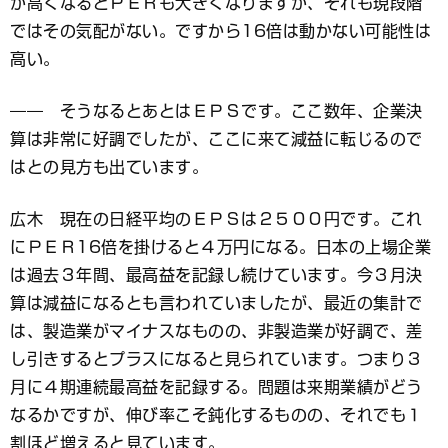
が高くなるとＰＥＲも大きくなりますが、それも現段階
ではその気配がない。ですから16倍は動かない可能性は
高い。
―― そうなるとあとはＥＰＳです。ここ数年、企業決
算は非常に好調でしたが、ここに来て減益に転じるので
はとの見方も出ています。
広木 現在の日経平均のＥＰＳは２５００円です。これ
にＰＥＲ16倍を掛けると４万円になる。日本の上場企業
は過去３年間、最高益を記録し続けています。今３月決
算は減益になるとも言われていましたが、最近の集計で
は、製造業がマイナスなものの、非製造業が好調で、差
し引きするとプラスになると見られています。つまり３
月に４期連続最高益を記録する。問題は来期業績がどう
なるかですが、伸び率こそ鈍化するものの、それでも１
割ほど増えると見ています。