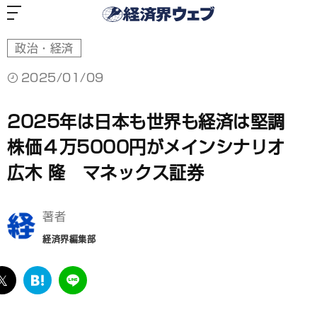
経
済
界
ウ
ェ
ブ
政治・経済
2025/01/09
2025年は日本も世界も経済は堅調
株価４万5000円がメインシナリオ
広木 隆 マネックス証券
著者
経済界編集部
ebook
twitter
は
LINE
て
な