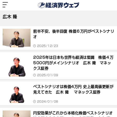
経
済
広木 隆
界
ウ
ェ
広木 隆
ブ
記
事
前半不安、後半回復 株価６万円がベストシナリ
一
覧
オ
2025/12/23
2025年は日本も世界も経済は堅調 株価４万
5000円がメインシナリオ 広木 隆 マネッ
クス証券
2025/01/09
ベストシナリオは株価4万円 史上最高値更新が
見えてきた 広木 隆 マネックス証券
2024/01/08
円安効果がこれから本格化株価ベストシナリオ