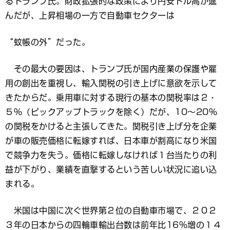
るトランプ氏。財政拡張的な政策により円安ドル高が進
んだが、上昇相場の一方で自動車セクターは
“蚊帳の外”だった。
その最大の要因は、トランプ氏が国内産業の保護や雇
用の創出を重視し、輸入関税の引き上げに意欲を示して
きたからだ。乗用車に対する現行の基本の関税率は２・
５％（ピックアップトラックを除く）だが、10～20％
の関税をかけると主張してきた。関税引き上げ分を企業
が車の販売価格に転嫁すれば、日本車が割高になり米国
で競争力を失う。価格に転嫁しなければ１台当たりの利
益が下がり、業績を直撃するという苦しい状況に追い込
まれる。
米国は中国に次ぐ世界第２位の自動車市場で、２０２
３年の日本からの四輪車輸出台数は前年比16％増の１４