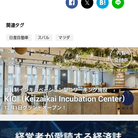
facebook
twitter
は
LINE
て
な
ブ
関連タグ
ッ
ク
日産自動車
スバル
マツダ
マ
ー
ク