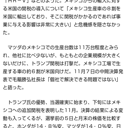
「ＨＲ－Ｖ」などのようだ。メキシコからの輸入に対す
る米国の関税の導入について「メキシコ生産車の８割を
米国に輸出しており、そこに関税がかかるのであれば事
業に与える影響は非常に大きい」と危機感を隠さなかっ
た。
マツダのメキシコでの生産台数は11万台程度とみら
れ、他社に比べ少ないが、もともとの企業規模が大きく
ないだけに、トランプ関税は打撃だ。メキシコ工場で生
産する車の約６割が米国向けだ。11月７日の中間決算発
表で毛籠勝弘社長は「個社で解決できる問題ではない」
と語った。
トランプ氏の優勢、当選確実に始まり、下旬にはメキ
シコへの追加関税を表明した11月。決算の結果による変
動も入ってくるが、選挙前の５日と月末の株価を比較す
ると、ホンダが14・８％安、マツダが14・０％安、日