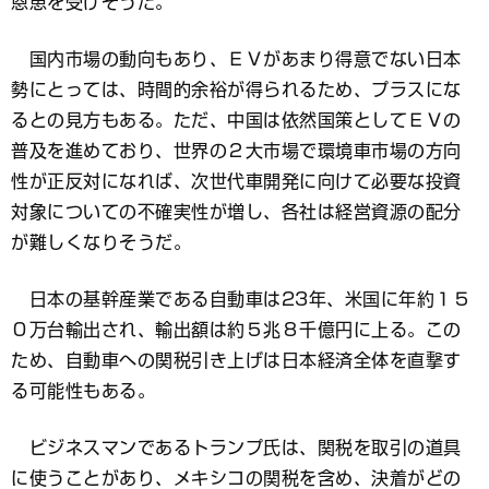
恩恵を受けそうだ。
国内市場の動向もあり、ＥＶがあまり得意でない日本
勢にとっては、時間的余裕が得られるため、プラスにな
るとの見方もある。ただ、中国は依然国策としてＥＶの
普及を進めており、世界の２大市場で環境車市場の方向
性が正反対になれば、次世代車開発に向けて必要な投資
対象についての不確実性が増し、各社は経営資源の配分
が難しくなりそうだ。
日本の基幹産業である自動車は23年、米国に年約１５
０万台輸出され、輸出額は約５兆８千億円に上る。この
ため、自動車への関税引き上げは日本経済全体を直撃す
る可能性もある。
ビジネスマンであるトランプ氏は、関税を取引の道具
に使うことがあり、メキシコの関税を含め、決着がどの