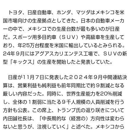
トヨタ、日産自動車、ホンダ、マツダはメキシコを米
国市場向けの生産拠点としてきた。日本の自動車メーカ
ーの中で、メキシコでの生産台数が最も多いのが日産
だ。スポーツ用多目的車（ＳＵＶ）や高級車を生産して
おり、年25万台程度を米国に輸出しているとみられる。
24年９月にはアグアスカリエンテス工場で、ＳＵＶの新
型「キックス」の生産を開始したと発表していた。
日産が11月７日に発表した２０２４年９月中間連結決
算は、営業利益も純利益も前年同期比で約９割減となる
厳しい内容だった。同時に、世界生産能力を20％削減
し、全体の１割弱に当たる９千人規模の人員削減を行う
方針も公表。この席上、トランプ氏の返り咲きについて
内田誠社長は、「中長期的な（経営の）方向性は変わら
ないと思うが、注視していく」と述べた。メキシコから