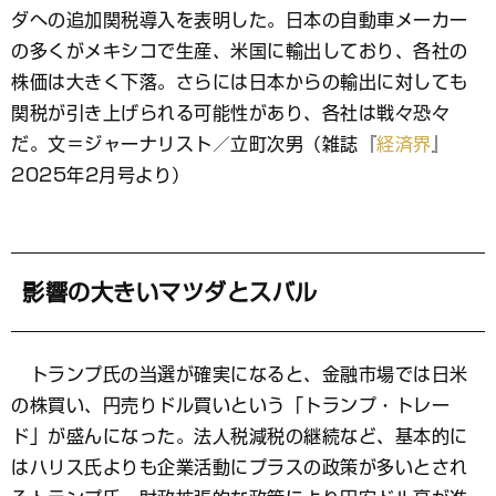
ッ
ダへの追加関税導入を表明した。日本の自動車メーカー
ク
マ
の多くがメキシコで生産、米国に輸出しており、各社の
ー
株価は大きく下落。さらには日本からの輸出に対しても
ク
関税が引き上げられる可能性があり、各社は戦々恐々
だ。文＝ジャーナリスト／立町次男（雑誌『
経済界
』
2025年2月号より）
影響の大きいマツダとスバル
トランプ氏の当選が確実になると、金融市場では日米
の株買い、円売りドル買いという「トランプ・トレー
ド」が盛んになった。法人税減税の継続など、基本的に
はハリス氏よりも企業活動にプラスの政策が多いとされ