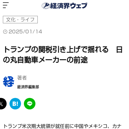
経
済
界
ウ
ェ
ブ
文化・ライフ
2025/01/14
トランプの関税引き上げで揺れる 日
の丸自動車メーカーの前途
著者
経済界編集部
ebook
twitter
は
LINE
て
な
ブ
トランプ米次期大統領が就任前に中国やメキシコ、カナ