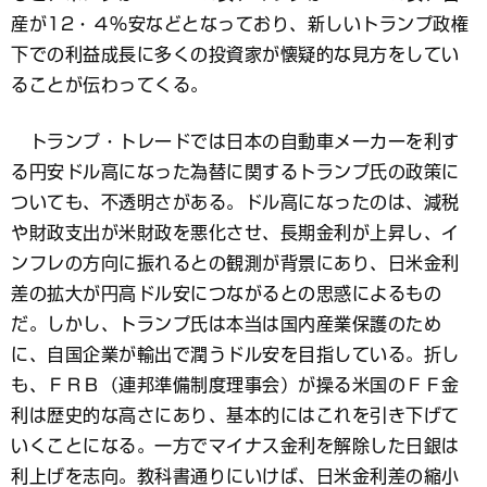
産が12・４％安などとなっており、新しいトランプ政権
下での利益成長に多くの投資家が懐疑的な見方をしてい
ることが伝わってくる。
トランプ・トレードでは日本の自動車メーカーを利す
る円安ドル高になった為替に関するトランプ氏の政策に
ついても、不透明さがある。ドル高になったのは、減税
や財政支出が米財政を悪化させ、長期金利が上昇し、イ
ンフレの方向に振れるとの観測が背景にあり、日米金利
差の拡大が円高ドル安につながるとの思惑によるもの
だ。しかし、トランプ氏は本当は国内産業保護のため
に、自国企業が輸出で潤うドル安を目指している。折し
も、ＦＲＢ（連邦準備制度理事会）が操る米国のＦＦ金
利は歴史的な高さにあり、基本的にはこれを引き下げて
いくことになる。一方でマイナス金利を解除した日銀は
利上げを志向。教科書通りにいけば、日米金利差の縮小