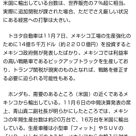
米国に輸出している台数は、世界販売の７％超に相当。
実際に追加関税が課された場合、ただでさえ厳しい状況
にある経営への打撃は大きい。
トヨタ自動車は11月７日、メキシコ工場の生産強化の
ために14億５千万ドル（約２２００億円）を投資すると
メキシコ政府側が発表したばかり。メキシコでは利益率
の高い戦略車であるピックアップトラックを生産してお
り、トランプ関税が現実のものとなれば、戦略を修正す
る必要に迫られる可能性もある。
ホンダも、需要のあるところ（米国）の近くであるメ
キシコから輸出している。11月６日の中間決算発表の席
上、青山真二副社長が明らかにしたところでは、メキシ
コの年間生産台数は約20万台で、16万台を米国に輸出
している。生産車種は小型車「フィット」やＳＵＶの