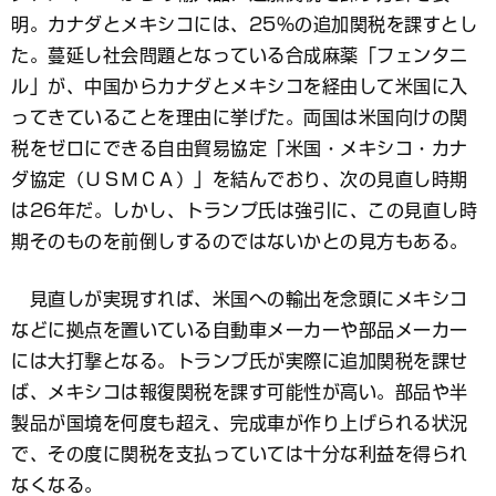
明。カナダとメキシコには、25％の追加関税を課すとし
た。蔓延し社会問題となっている合成麻薬「フェンタニ
ル」が、中国からカナダとメキシコを経由して米国に入
ってきていることを理由に挙げた。両国は米国向けの関
税をゼロにできる自由貿易協定「米国・メキシコ・カナ
ダ協定（ＵＳＭＣＡ）」を結んでおり、次の見直し時期
は26年だ。しかし、トランプ氏は強引に、この見直し時
期そのものを前倒しするのではないかとの見方もある。
見直しが実現すれば、米国への輸出を念頭にメキシコ
などに拠点を置いている自動車メーカーや部品メーカー
には大打撃となる。トランプ氏が実際に追加関税を課せ
ば、メキシコは報復関税を課す可能性が高い。部品や半
製品が国境を何度も超え、完成車が作り上げられる状況
で、その度に関税を支払っていては十分な利益を得られ
なくなる。