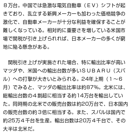
８万台。中国では急激な電気自動車（ＥＶ）シフトが起
きており、乱立する新興メーカーも加わった価格競争の
激化で、自動車メーカーが十分な利益を確保することが
難しくなっている。相対的に重要さを増している米国市
場で関税が引き上げられれば、日本メーカーの多くが窮
地に陥る懸念がある。
関税引き上げが実施された場合、特に輸出比率が高い
マツダや、米国への輸出台数が多いＳＵＢＡＲＵ（スバ
ル）への打撃が大きいとみられる。24年上期（１～６
月）でみると、マツダの輸出比率は約87％。北米には、
総輸出台数の４割超に相当する約14万台を輸出してい
た。同時期の北米での販売台数は約20万台で、日本国内
の販売台数の約３倍に相当する。また、スバルは国内で
約25万４千台を生産。輸出台数は20万４千台で、その
大半は北米だ。